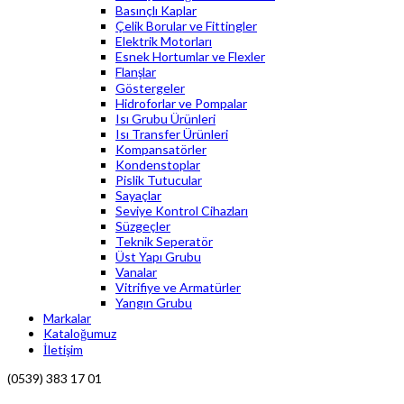
Basınçlı Kaplar
Çelik Borular ve Fittingler
Elektrik Motorları
Esnek Hortumlar ve Flexler
Flanşlar
Göstergeler
Hidroforlar ve Pompalar
Isı Grubu Ürünleri
Isı Transfer Ürünleri
Kompansatörler
Kondenstoplar
Pislik Tutucular
Sayaçlar
Seviye Kontrol Cihazları
Süzgeçler
Teknik Seperatör
Üst Yapı Grubu
Vanalar
Vitrifiye ve Armatürler
Yangın Grubu
Markalar
Kataloğumuz
İletişim
(0539) 383 17 01