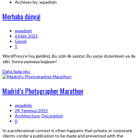
Archives by: wpadmin
Merhaba dünya!
wpadmin
6 Ekim 2021
Genel
1
WordPress’e hoş geldiniz. Bu sizin ilk yazınız. Bu yazıyı düzenleyin ya da
silin. Sonra yazmaya başlayın!
Daha fazla oku
Madrid’s Photographer Marathon
wpadmin
24 Temmuz 2015
Architecture
,
Decoration
0
In a professional context it often happens that private or corporate
clients corder a publication to be made and presented with the