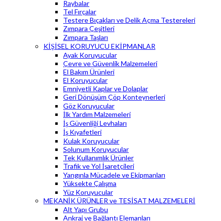
Raybalar
Tel Fırçalar
Testere Bıçakları ve Delik Açma Testereleri
Zımpara Çeşitleri
Zımpara Taşları
KİŞİSEL KORUYUCU EKİPMANLAR
Ayak Koruyucular
Çevre ve Güvenlik Malzemeleri
El Bakım Ürünleri
El Koruyucular
Emniyetli Kaplar ve Dolaplar
Geri Dönüşüm Çöp Konteynerleri
Göz Koruyucular
İlk Yardım Malzemeleri
İş Güvenliği Levhaları
İş Kıyafetleri
Kulak Koruyucular
Solunum Koruyucular
Tek Kullanımlık Ürünler
Trafik ve Yol İşaretçileri
Yangınla Mücadele ve Ekipmanları
Yüksekte Çalışma
Yüz Koruyucular
MEKANİK ÜRÜNLER ve TESİSAT MALZEMELERİ
Alt Yapı Grubu
Ankraj ve Bağlantı Elemanları