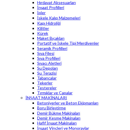
Hırdavat Aksesuarları
İnşaat Profilleri
İpler
İskele Kalıp Malzemeleri
Kapı Hidroliği
Kilitler
Kürek
Maket Bıçakları
Portatif ve İskele Tipi Merdivenler
Seramik Profilleri
Sıva Filesi
Sıva Profilleri
Sıvacı Aletleri
Su Depoları
Su Terazisi
Tabancalar
Tekerler
Testereler
Tırmıklar ve Çapalar
İNŞAAT MAKİNALARI
Betoniyerler ve Beton Ekipmanları
Boru Birleştirme
Demir Bükme Makinaları
Demir Kesme Makinaları
Hafif İnşaat Makinaları
İnşaat Vinçleri ve Monoraylar