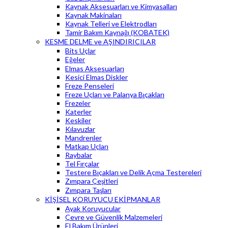
Kaynak Aksesuarları ve Kimyasalları
Kaynak Makinaları
Kaynak Telleri ve Elektrodları
Tamir Bakım Kaynağı (KOBATEK)
KESME DELME ve AŞINDIRICILAR
Bits Uçlar
Eğeler
Elmas Aksesuarları
Kesici Elmas Diskler
Freze Penseleri
Freze Uçları ve Palanya Bıçakları
Frezeler
Katerler
Keskiler
Kılavuzlar
Mandrenler
Matkap Uçları
Raybalar
Tel Fırçalar
Testere Bıçakları ve Delik Açma Testereleri
Zımpara Çeşitleri
Zımpara Taşları
KİŞİSEL KORUYUCU EKİPMANLAR
Ayak Koruyucular
Çevre ve Güvenlik Malzemeleri
El Bakım Ürünleri