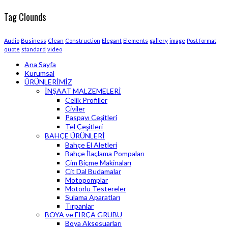
Tag Clounds
Audio
Business
Clean
Construction
Elegant
Elements
gallery
image
Post format
quote
standard
video
Ana Sayfa
Kurumsal
ÜRÜNLERİMİZ
İNŞAAT MALZEMELERİ
Çelik Profiller
Çiviler
Paspayı Çeşitleri
Tel Çeşitleri
BAHÇE ÜRÜNLERİ
Bahçe El Aletleri
Bahçe İlaçlama Pompaları
Çim Biçme Makinaları
Çit Dal Budamalar
Motopomplar
Motorlu Testereler
Sulama Aparatları
Tırpanlar
BOYA ve FIRÇA GRUBU
Boya Aksesuarları