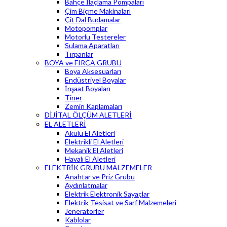
Bahçe İlaçlama Pompaları
Çim Biçme Makinaları
Çit Dal Budamalar
Motopomplar
Motorlu Testereler
Sulama Aparatları
Tırpanlar
BOYA ve FIRÇA GRUBU
Boya Aksesuarları
Endüstriyel Boyalar
İnşaat Boyaları
Tiner
Zemin Kaplamaları
DİJİTAL ÖLÇÜM ALETLERİ
EL ALETLERİ
Akülü El Aletleri
Elektrikli El Aletleri
Mekanik El Aletleri
Havalı El Aletleri
ELEKTRİK GRUBU MALZEMELER
Anahtar ve Priz Grubu
Aydınlatmalar
Elektrik Elektronik Sayaçlar
Elektrik Tesisat ve Sarf Malzemeleri
Jeneratörler
Kablolar