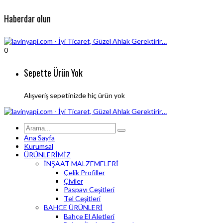
Haberdar olun
0
Sepette Ürün Yok
Alışveriş sepetinizde hiç ürün yok
Ana Sayfa
Kurumsal
ÜRÜNLERİMİZ
İNŞAAT MALZEMELERİ
Çelik Profiller
Çiviler
Paspayı Çeşitleri
Tel Çeşitleri
BAHÇE ÜRÜNLERİ
Bahçe El Aletleri