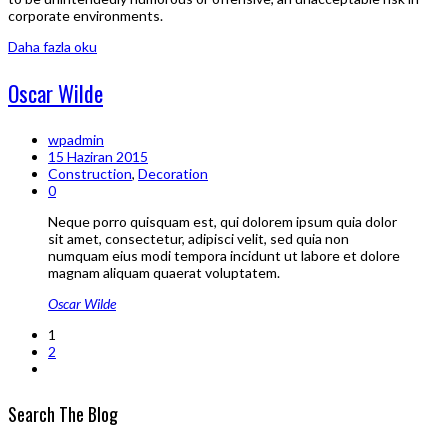
corporate environments.
Daha fazla oku
Oscar Wilde
wpadmin
15 Haziran 2015
Construction
,
Decoration
0
Neque porro quisquam est, qui dolorem ipsum quia dolor
sit amet, consectetur, adipisci velit, sed quia non
numquam eius modi tempora incidunt ut labore et dolore
magnam aliquam quaerat voluptatem.
Oscar Wilde
1
2
Search The Blog