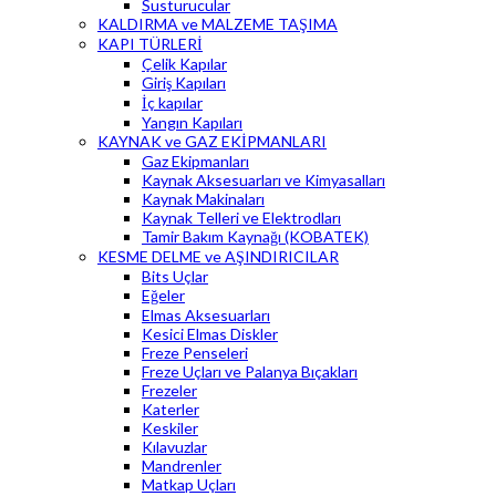
Susturucular
KALDIRMA ve MALZEME TAŞIMA
KAPI TÜRLERİ
Çelik Kapılar
Giriş Kapıları
İç kapılar
Yangın Kapıları
KAYNAK ve GAZ EKİPMANLARI
Gaz Ekipmanları
Kaynak Aksesuarları ve Kimyasalları
Kaynak Makinaları
Kaynak Telleri ve Elektrodları
Tamir Bakım Kaynağı (KOBATEK)
KESME DELME ve AŞINDIRICILAR
Bits Uçlar
Eğeler
Elmas Aksesuarları
Kesici Elmas Diskler
Freze Penseleri
Freze Uçları ve Palanya Bıçakları
Frezeler
Katerler
Keskiler
Kılavuzlar
Mandrenler
Matkap Uçları