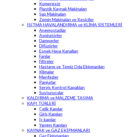
Kompresör
Plastik Kaynak Makinaları
Şap Makinaları
Zemin Makinaları ve Kesiciler
ISITMA HAVALANDIRMA ve KLİMA SİSTEMLERİ
Anemostadlar
Aspiratörler
Damperler
Difüzörler
Esnek Hava Kanalları
Fanlar
Filtreler
Hastane ve Temiz Oda Ekipmanları
Klimalar
Menfezler
Panjurlar
Servis Kontrol Kapakları
Susturucular
KALDIRMA ve MALZEME TAŞIMA
KAPI TÜRLERİ
Çelik Kapılar
Giriş Kapıları
İç kapılar
Yangın Kapıları
KAYNAK ve GAZ EKİPMANLARI
Gaz Ekipmanları