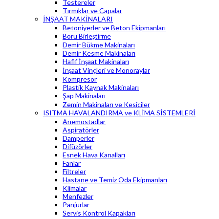
Testereler
Tırmıklar ve Çapalar
İNŞAAT MAKİNALARI
Betoniyerler ve Beton Ekipmanları
Boru Birleştirme
Demir Bükme Makinaları
Demir Kesme Makinaları
Hafif İnşaat Makinaları
İnşaat Vinçleri ve Monoraylar
Kompresör
Plastik Kaynak Makinaları
Şap Makinaları
Zemin Makinaları ve Kesiciler
ISITMA HAVALANDIRMA ve KLİMA SİSTEMLERİ
Anemostadlar
Aspiratörler
Damperler
Difüzörler
Esnek Hava Kanalları
Fanlar
Filtreler
Hastane ve Temiz Oda Ekipmanları
Klimalar
Menfezler
Panjurlar
Servis Kontrol Kapakları