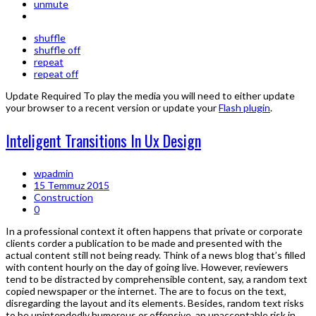
unmute
shuffle
shuffle off
repeat
repeat off
Update Required
To play the media you will need to either update
your browser to a recent version or update your
Flash plugin
.
Inteligent Transitions In Ux Design
wpadmin
15 Temmuz 2015
Construction
0
In a professional context it often happens that private or corporate
clients corder a publication to be made and presented with the
actual content still not being ready. Think of a news blog that’s filled
with content hourly on the day of going live. However, reviewers
tend to be distracted by comprehensible content, say, a random text
copied newspaper or the internet. The are to focus on the text,
disregarding the layout and its elements. Besides, random text risks
to be unintendedly humorous or offensive, an unacceptable risk in