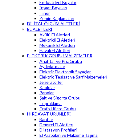
Endüstriyel Boyalar
İnşaat Boyaları
Tiner
Zemin Kaplamaları
DİJİTAL ÖLÇÜM ALETLERİ
EL ALETLERİ
Akülü El Aletleri
Elektrikli El Aletleri
Mekanik El Aletleri
Havalı El Aletleri
ELEKTRİK GRUBU MALZEMELER
Anahtar ve Priz Grubu
Aydınlatmalar
Elektrik Elektronik Sayaçlar
Elektrik Tesisat ve Sarf Malzemeleri
Jeneratörler
Kablolar
Panolar
Şalt ve Sigorta Grubu
Topraklama
Trafo Hücre Grubu
HIRDAVAT ÜRÜNLERİ
Bantlar
Demirci El Aletleri
Dilatasyon Profilleri
El Arabaları ve Malzeme Taşıma