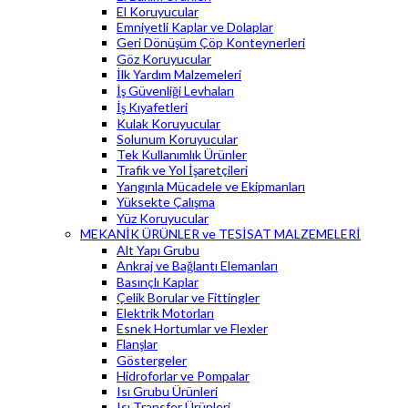
El Koruyucular
Emniyetli Kaplar ve Dolaplar
Geri Dönüşüm Çöp Konteynerleri
Göz Koruyucular
İlk Yardım Malzemeleri
İş Güvenliği Levhaları
İş Kıyafetleri
Kulak Koruyucular
Solunum Koruyucular
Tek Kullanımlık Ürünler
Trafik ve Yol İşaretçileri
Yangınla Mücadele ve Ekipmanları
Yüksekte Çalışma
Yüz Koruyucular
MEKANİK ÜRÜNLER ve TESİSAT MALZEMELERİ
Alt Yapı Grubu
Ankraj ve Bağlantı Elemanları
Basınçlı Kaplar
Çelik Borular ve Fittingler
Elektrik Motorları
Esnek Hortumlar ve Flexler
Flanşlar
Göstergeler
Hidroforlar ve Pompalar
Isı Grubu Ürünleri
Isı Transfer Ürünleri