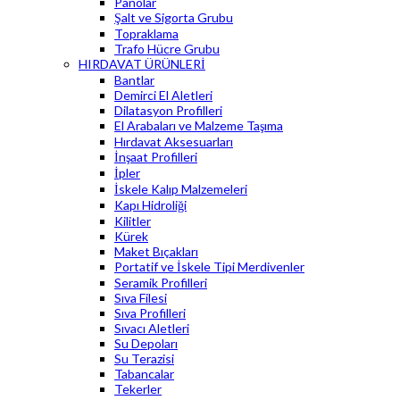
Panolar
Şalt ve Sigorta Grubu
Topraklama
Trafo Hücre Grubu
HIRDAVAT ÜRÜNLERİ
Bantlar
Demirci El Aletleri
Dilatasyon Profilleri
El Arabaları ve Malzeme Taşıma
Hırdavat Aksesuarları
İnşaat Profilleri
İpler
İskele Kalıp Malzemeleri
Kapı Hidroliği
Kilitler
Kürek
Maket Bıçakları
Portatif ve İskele Tipi Merdivenler
Seramik Profilleri
Sıva Filesi
Sıva Profilleri
Sıvacı Aletleri
Su Depoları
Su Terazisi
Tabancalar
Tekerler