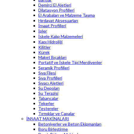
Demirci El Aletleri
Dilatasyon Profilleri
El Arabaları ve Malzeme Taşıma
Hırdavat Aksesuarları
İnşaat Profilleri
İpler
İskele Kalıp Malzemeleri
Kapı Hidroliği
Kilitler
Kürek
Maket Bıçakları
Portatif ve İskele Tipi Merdivenler
Seramik Profilleri
Sıva Filesi
Sıva Profilleri
Sıvacı Aletleri
Su Depoları
Su Terazisi
Tabancalar
Tekerler
Testereler
Tırmıklar ve Çapalar
İNŞAAT MAKİNALARI
Betoniyerler ve Beton Ekipmanları
Boru Birleştirme