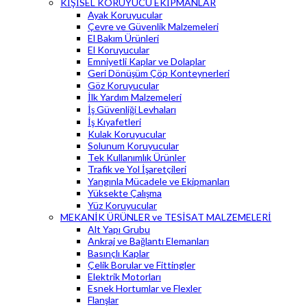
KİŞİSEL KORUYUCU EKİPMANLAR
Ayak Koruyucular
Çevre ve Güvenlik Malzemeleri
El Bakım Ürünleri
El Koruyucular
Emniyetli Kaplar ve Dolaplar
Geri Dönüşüm Çöp Konteynerleri
Göz Koruyucular
İlk Yardım Malzemeleri
İş Güvenliği Levhaları
İş Kıyafetleri
Kulak Koruyucular
Solunum Koruyucular
Tek Kullanımlık Ürünler
Trafik ve Yol İşaretçileri
Yangınla Mücadele ve Ekipmanları
Yüksekte Çalışma
Yüz Koruyucular
MEKANİK ÜRÜNLER ve TESİSAT MALZEMELERİ
Alt Yapı Grubu
Ankraj ve Bağlantı Elemanları
Basınçlı Kaplar
Çelik Borular ve Fittingler
Elektrik Motorları
Esnek Hortumlar ve Flexler
Flanşlar