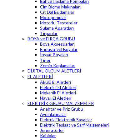
Bahçe İlaçlama Pompaları
Çim Biçme Makinaları
Çit Dal Budamalar
Motopomplar
Motorlu Testereler
Sulama Aparatları
Tırpanlar
BOYA ve FIRÇA GRUBU
Boya Aksesuarları
Endüstriyel Boyalar
İnşaat Boyaları
Tiner
Zemin Kaplamaları
DİJİTAL ÖLÇÜM ALETLERİ
EL ALETLERİ
Akülü El Aletleri
Elektrikli El Aletleri
Mekanik El Aletleri
Havalı El Aletleri
ELEKTRİK GRUBU MALZEMELER
Anahtar ve Priz Grubu
Aydınlatmalar
Elektrik Elektronik Sayaçlar
Elektrik Tesisat ve Sarf Malzemeleri
Jeneratörler
Kablolar