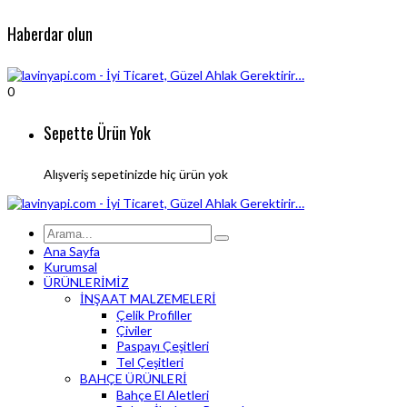
Haberdar olun
0
Sepette Ürün Yok
Alışveriş sepetinizde hiç ürün yok
Ana Sayfa
Kurumsal
ÜRÜNLERİMİZ
İNŞAAT MALZEMELERİ
Çelik Profiller
Çiviler
Paspayı Çeşitleri
Tel Çeşitleri
BAHÇE ÜRÜNLERİ
Bahçe El Aletleri