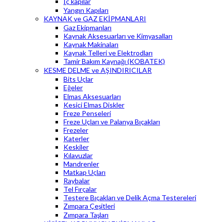
İç kapılar
Yangın Kapıları
KAYNAK ve GAZ EKİPMANLARI
Gaz Ekipmanları
Kaynak Aksesuarları ve Kimyasalları
Kaynak Makinaları
Kaynak Telleri ve Elektrodları
Tamir Bakım Kaynağı (KOBATEK)
KESME DELME ve AŞINDIRICILAR
Bits Uçlar
Eğeler
Elmas Aksesuarları
Kesici Elmas Diskler
Freze Penseleri
Freze Uçları ve Palanya Bıçakları
Frezeler
Katerler
Keskiler
Kılavuzlar
Mandrenler
Matkap Uçları
Raybalar
Tel Fırçalar
Testere Bıçakları ve Delik Açma Testereleri
Zımpara Çeşitleri
Zımpara Taşları