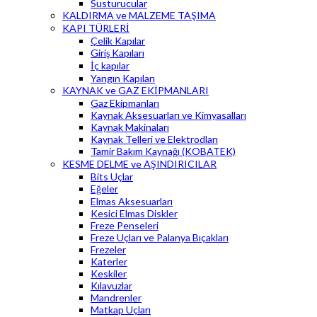
Susturucular
KALDIRMA ve MALZEME TAŞIMA
KAPI TÜRLERİ
Çelik Kapılar
Giriş Kapıları
İç kapılar
Yangın Kapıları
KAYNAK ve GAZ EKİPMANLARI
Gaz Ekipmanları
Kaynak Aksesuarları ve Kimyasalları
Kaynak Makinaları
Kaynak Telleri ve Elektrodları
Tamir Bakım Kaynağı (KOBATEK)
KESME DELME ve AŞINDIRICILAR
Bits Uçlar
Eğeler
Elmas Aksesuarları
Kesici Elmas Diskler
Freze Penseleri
Freze Uçları ve Palanya Bıçakları
Frezeler
Katerler
Keskiler
Kılavuzlar
Mandrenler
Matkap Uçları