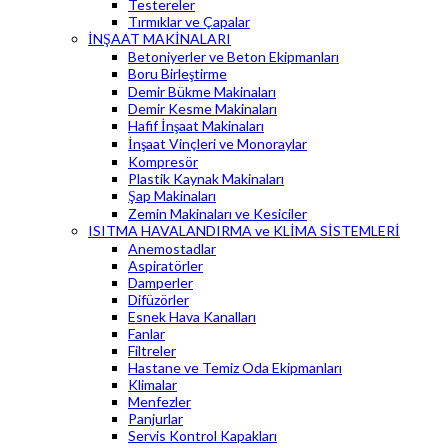
Testereler
Tırmıklar ve Çapalar
İNŞAAT MAKİNALARI
Betoniyerler ve Beton Ekipmanları
Boru Birleştirme
Demir Bükme Makinaları
Demir Kesme Makinaları
Hafif İnşaat Makinaları
İnşaat Vinçleri ve Monoraylar
Kompresör
Plastik Kaynak Makinaları
Şap Makinaları
Zemin Makinaları ve Kesiciler
ISITMA HAVALANDIRMA ve KLİMA SİSTEMLERİ
Anemostadlar
Aspiratörler
Damperler
Difüzörler
Esnek Hava Kanalları
Fanlar
Filtreler
Hastane ve Temiz Oda Ekipmanları
Klimalar
Menfezler
Panjurlar
Servis Kontrol Kapakları