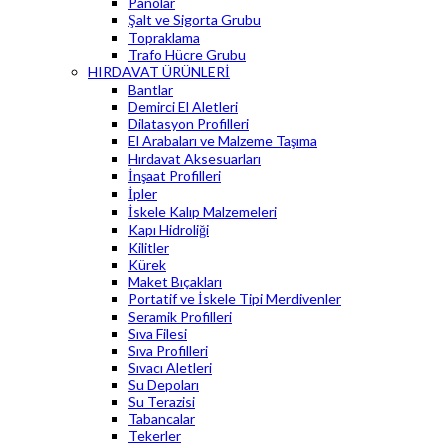
Panolar
Şalt ve Sigorta Grubu
Topraklama
Trafo Hücre Grubu
HIRDAVAT ÜRÜNLERİ
Bantlar
Demirci El Aletleri
Dilatasyon Profilleri
El Arabaları ve Malzeme Taşıma
Hırdavat Aksesuarları
İnşaat Profilleri
İpler
İskele Kalıp Malzemeleri
Kapı Hidroliği
Kilitler
Kürek
Maket Bıçakları
Portatif ve İskele Tipi Merdivenler
Seramik Profilleri
Sıva Filesi
Sıva Profilleri
Sıvacı Aletleri
Su Depoları
Su Terazisi
Tabancalar
Tekerler