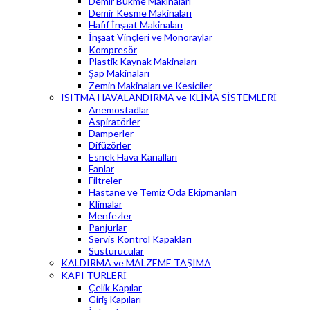
Demir Bükme Makinaları
Demir Kesme Makinaları
Hafif İnşaat Makinaları
İnşaat Vinçleri ve Monoraylar
Kompresör
Plastik Kaynak Makinaları
Şap Makinaları
Zemin Makinaları ve Kesiciler
ISITMA HAVALANDIRMA ve KLİMA SİSTEMLERİ
Anemostadlar
Aspiratörler
Damperler
Difüzörler
Esnek Hava Kanalları
Fanlar
Filtreler
Hastane ve Temiz Oda Ekipmanları
Klimalar
Menfezler
Panjurlar
Servis Kontrol Kapakları
Susturucular
KALDIRMA ve MALZEME TAŞIMA
KAPI TÜRLERİ
Çelik Kapılar
Giriş Kapıları