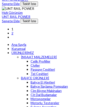
Sepete Ekle
Teklif İste
Hızlı Görünüm
UNT RAIL POWER
Sepete Ekle
Teklif İste
1
2
Ana Sayfa
Kurumsal
ÜRÜNLERİMİZ
İNŞAAT MALZEMELERİ
Çelik Profiller
Çiviler
Paspayı Çeşitleri
Tel Çeşitleri
BAHÇE ÜRÜNLERİ
Bahçe El Aletleri
Bahçe İlaçlama Pompaları
Çim Biçme Makinaları
Çit Dal Budamalar
Motopomplar
Motorlu Testereler
Sulama Aparatları