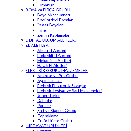
Tırpanlar
BOYA ve FIRÇA GRUBU
Boya Aksesuarları
Endüstriyel Boyalar
İnşaat Boyaları
Tiner
Zemin Kaplamaları
DİJİTAL ÖLÇÜM ALETLERİ
EL ALETLERİ
Akülü El Aletleri
Elektrikli El Aletleri
Mekanik El Aletleri
Havalı El Aletleri
ELEKTRİK GRUBU MALZEMELER
Anahtar ve Priz Grubu
Aydınlatmalar
Elektrik Elektronik Sayaçlar
Elektrik Tesisat ve Sarf Malzemeleri
Jeneratörler
Kablolar
Panolar
Şalt ve Sigorta Grubu
Topraklama
Trafo Hücre Grubu
HIRDAVAT ÜRÜNLERİ
Bantlar