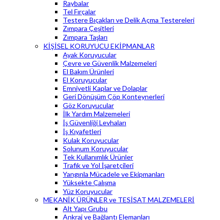
Raybalar
Tel Fırçalar
Testere Bıçakları ve Delik Açma Testereleri
Zımpara Çeşitleri
Zımpara Taşları
KİŞİSEL KORUYUCU EKİPMANLAR
Ayak Koruyucular
Çevre ve Güvenlik Malzemeleri
El Bakım Ürünleri
El Koruyucular
Emniyetli Kaplar ve Dolaplar
Geri Dönüşüm Çöp Konteynerleri
Göz Koruyucular
İlk Yardım Malzemeleri
İş Güvenliği Levhaları
İş Kıyafetleri
Kulak Koruyucular
Solunum Koruyucular
Tek Kullanımlık Ürünler
Trafik ve Yol İşaretçileri
Yangınla Mücadele ve Ekipmanları
Yüksekte Çalışma
Yüz Koruyucular
MEKANİK ÜRÜNLER ve TESİSAT MALZEMELERİ
Alt Yapı Grubu
Ankraj ve Bağlantı Elemanları