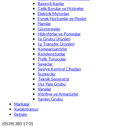
Basınçlı Kaplar
Çelik Borular ve Fittingler
Elektrik Motorları
Esnek Hortumlar ve Flexler
Flanşlar
Göstergeler
Hidroforlar ve Pompalar
Isı Grubu Ürünleri
Isı Transfer Ürünleri
Kompansatörler
Kondenstoplar
Pislik Tutucular
Sayaçlar
Seviye Kontrol Cihazları
Süzgeçler
Teknik Seperatör
Üst Yapı Grubu
Vanalar
Vitrifiye ve Armatürler
Yangın Grubu
Markalar
Kataloğumuz
İletişim
(0539) 383 17 01